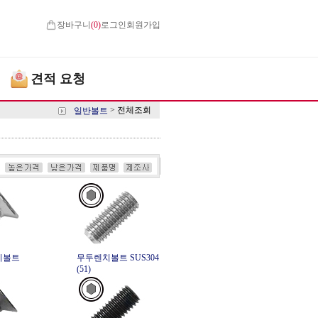
장바구니
(
0
)
로그인
회원가입
견적 요청
>
전체조회
일반볼트
치볼트
무두렌치볼트 SUS304
(51)