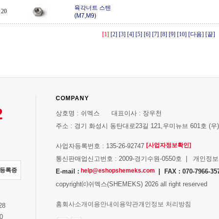
육각너트 스텐
20
(M7,M9)
[1]
[2]
[3]
[4]
[5]
[6]
[7]
[8]
[9]
[10]
[다음]
[끝]
COMPANY
2
상호명 : 쉬멕스 대표이사 : 장우천
주소 : 경기 화성시 동탄대로23길 121,우미뉴브 601호 (우)1
[사업자정보확인]
사업자등록번호 : 135-26-92747
통신판매업신고번호 : 2009-경기수원-0550호 | 개인정
자등록증
help@eshopshemeks.com
E-mail :
| FAX : 070-7966-35
copyright⒞쉬멕스(SHEMEKS) 2026 all right reserved
스
홈
회사소개
이용안내
이용약관
개인정보 처리방침
28
0