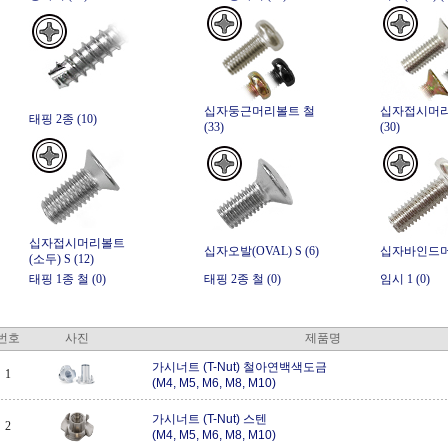
십자둥근머리볼트 철
십자접시머리
태핑 2종 (10)
(33)
(30)
십자접시머리볼트
십자오발(OVAL) S (6)
십자바인드머리
(소두) S (12)
태핑 1종 철 (0)
태핑 2종 철 (0)
임시 1 (0)
번호
사진
제품명
가시너트 (T-Nut) 철아연백색도금
1
(M4, M5, M6, M8, M10)
가시너트 (T-Nut) 스텐
2
(M4, M5, M6, M8, M10)