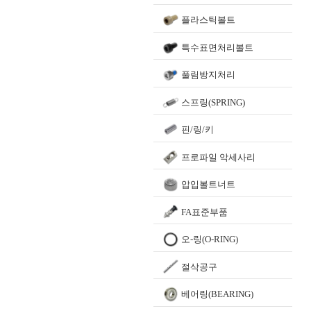
플라스틱볼트
특수표면처리볼트
풀림방지처리
스프링(SPRING)
핀/링/키
프로파일 악세사리
압입볼트너트
FA표준부품
오-링(O-RING)
절삭공구
베어링(BEARING)