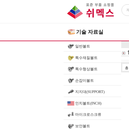
기술 자료실
일반볼트
특수재질볼트
특수형상볼트
손잡이볼트
지지대(SUPPORT)
인치볼트(INCH)
마이크로스크류
보안볼트