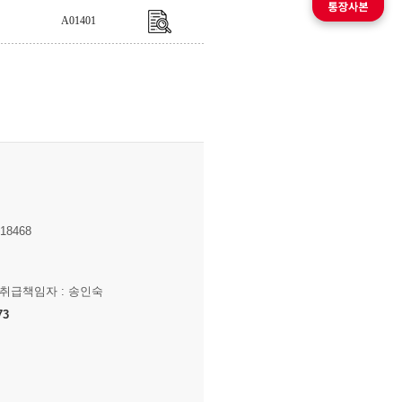
A01401
8468
보취급책임자 : 송인숙
73