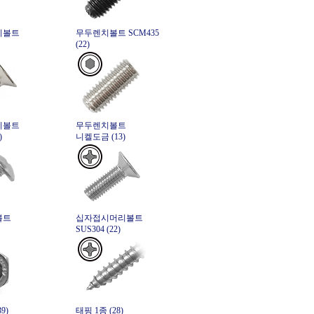
치볼트
무두렌치볼트 SCM435
(22)
치볼트
무두렌치볼트
)
니켈도금 (13)
볼트
십자접시머리볼트
SUS304 (22)
9)
태핑 1종 (28)