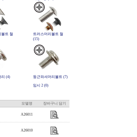
볼트 철
트러스머리볼트 철
(15)
 (4)
둥근와셔머리볼트 (7)
임시 2 (0)
모델명
장바구니 담기
A26011
A26010