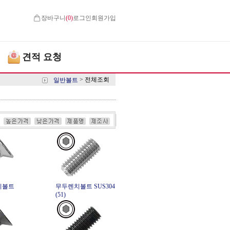
장바구니
(
0
)
로그인
회원가입
견적 요청
>
전체조회
일반볼트
치볼트
무두렌치볼트 SUS304
(51)