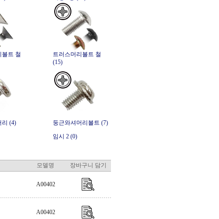
볼트 철
트러스머리볼트 철
(15)
 (4)
둥근와셔머리볼트 (7)
임시 2 (0)
모델명
장바구니 담기
A00402
A00402