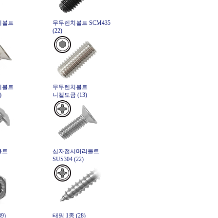
치볼트
무두렌치볼트 SCM435
(22)
치볼트
무두렌치볼트
)
니켈도금 (13)
볼트
십자접시머리볼트
SUS304 (22)
9)
태핑 1종 (28)