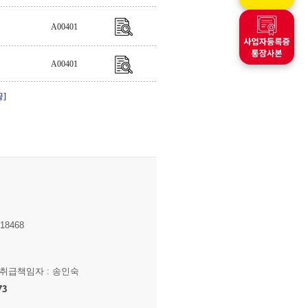
A00401
A00401
끝]
8468
보취급책임자 : 송인숙
73