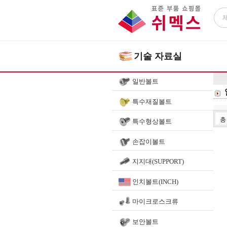
기술 자료실
일반볼트
특수재질볼트
특수형상볼트
손잡이볼트
지지대(SUPPORT)
인치볼트(INCH)
마이크로스크류
보안볼트