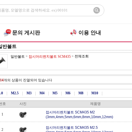
문의 게시판
이용 안내
일반볼트
>
>
전체조회
일반볼트
접시머리렌치볼트 SCM435
14
개의 상품이 진열되어 있습니다
.0
|
M2.5
|
M3
|
M4
|
M5
|
M6
|
M8
|
M10
|
번호
사진
제품명
접시머리렌치볼트 SCM435 M2
1
(3mm,4mm,5mm,6mm,8mm,10mm,12mm)
접시머리렌치볼트 SCM435 M2.5
2