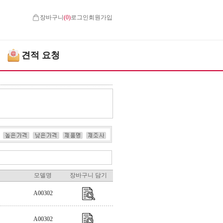
장바구니
(
0
)
로그인
회원가입
견적 요청
모델명
장바구니 담기
A00302
A00302