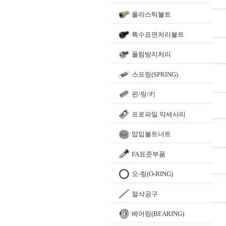
플라스틱볼트
특수표면처리볼트
풀림방지처리
스프링(SPRING)
핀/링/키
프로파일 악세사리
압입볼트너트
FA표준부품
오-링(O-RING)
절삭공구
베어링(BEARING)