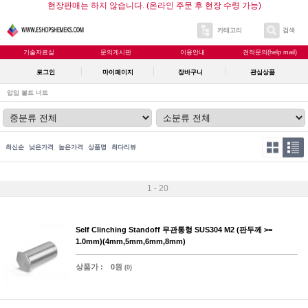
현장판매는 하지 않습니다. (온라인 주문 후 현장 수령 가능)
카테고리
검색
기술자료실
문의게시판
이용안내
견적문의(help mail)
로그인
마이페이지
장바구니
관심상품
압입 볼트 너트
최신순
낮은가격
높은가격
상품명
최다리뷰
1 - 20
Self Clinching Standoff 무관통형 SUS304 M2 (판두께 >=
1.0mm)(4mm,5mm,6mm,8mm)
상품가 :
0원
(0)