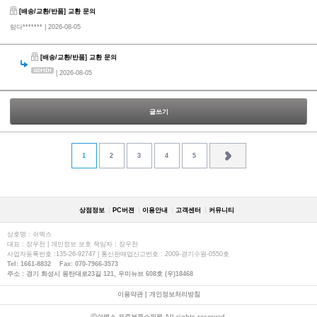
[배송/교환/반품] 교환 문의
람다*******
| 2026-08-05
[배송/교환/반품] 교환 문의
| 2026-08-05
글쓰기
1
2
3
4
5
상점정보
PC버젼
이용안내
고객센터
커뮤니티
상호명 : 쉬멕스
대표 : 장우천 | 개인정보 보호 책임자 : 장우천
사업자등록번호 :135-26-92747 | 통신판매업신고번호 : 2009-경기수원-0550호
Tel: 1661-8832 Fax: 070-7966-3573
주소 : 경기 화성시 동탄대로23길 121, 우미뉴브 608호 (우)18468
이용약관
|
개인정보처리방침
ⓒ쉬멕스 표준부품쇼핑몰 All rights reserved.