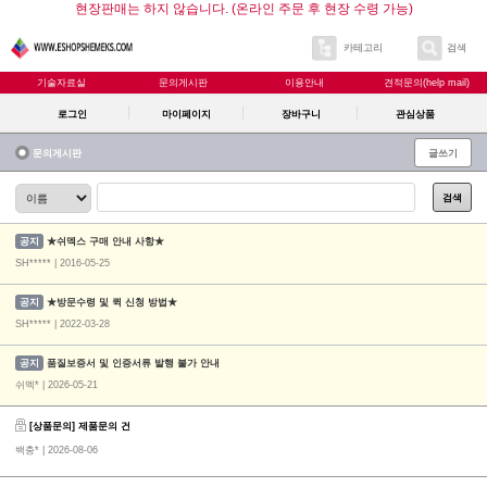
현장판매는 하지 않습니다. (온라인 주문 후 현장 수령 가능)
카테고리
검색
기술자료실
문의게시판
이용안내
견적문의(help mail)
로그인
마이페이지
장바구니
관심상품
문의게시판
글쓰기
검색
공지
★쉬멕스 구매 안내 사항★
SH***** | 2016-05-25
공지
★방문수령 및 퀵 신청 방법★
SH***** | 2022-03-28
공지
품질보증서 및 인증서류 발행 불가 안내
쉬멕* | 2026-05-21
[상품문의] 제품문의 건
백충*
| 2026-08-06