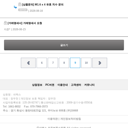
[상품문의] M1.6 x 4 유효 치수 문의
| 2026-06-16
[거래명세서] 거래명세서 요청
지준*
| 2026-06-15
글쓰기
6
7
8
9
10
상점정보
PC버젼
이용안내
고객센터
커뮤니티
상호명 : 쉬멕스
대표 : 장우천 | 개인정보 보호 책임자 : 장우천
사업자등록번호 :135-26-92747 | 통신판매업신고번호 : 2009-경기수원-0550호
Tel: 1661-8832 Fax: 070-7966-3573
주소 : 경기 화성시 동탄대로23길 121, 우미뉴브 608호 (우)18468
이용약관
|
개인정보처리방침
ⓒ쉬멕스 표준부품쇼핑몰 All rights reserved.