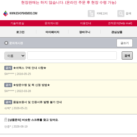
현장판매는 하지 않습니다. (온라인 주문 후 현장 수령 가능)
카테고리
검색
기술자료실
문의게시판
이용안내
견적문의(help mail)
로그인
마이페이지
장바구니
관심상품
문의게시판
글쓰기
검색
공지
★쉬멕스 구매 안내 사항★
SH***** | 2016-05-25
공지
★방문수령 및 퀵 신청 방법★
SH***** | 2022-03-28
공지
품질보증서 및 인증서류 발행 불가 안내
쉬멕* | 2026-05-21
[상품문의] 비슷한 스크류를 찾고 있어요.
안중*
| 2026-06-19