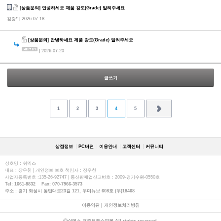
[상품문의] 안녕하세요 제품 강도(Grade) 알려주세요
김강*
| 2026-07-18
[상품문의] 안녕하세요 제품 강도(Grade) 알려주세요
| 2026-07-20
글쓰기
1
2
3
4
5
상점정보
PC버젼
이용안내
고객센터
커뮤니티
상호명 : 쉬멕스
대표 : 장우천 | 개인정보 보호 책임자 : 장우천
사업자등록번호 :135-26-92747 | 통신판매업신고번호 : 2009-경기수원-0550호
Tel: 1661-8832 Fax: 070-7966-3573
주소 : 경기 화성시 동탄대로23길 121, 우미뉴브 608호 (우)18468
이용약관
|
개인정보처리방침
ⓒ쉬멕스 표준부품쇼핑몰 All rights reserved.