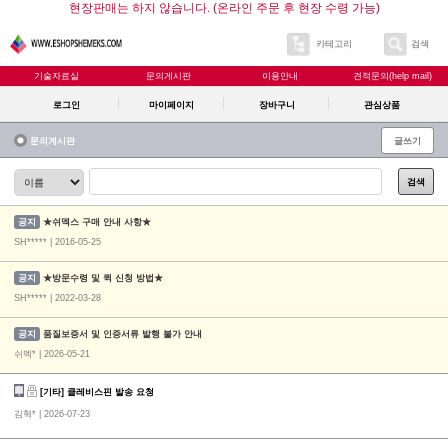
현장판매는 하지 않습니다. (온라인 주문 후 현장 수령 가능)
카테고리
검색
기술자료실
문의게시판
이용안내
견적문의(help mail)
로그인
마이페이지
장바구니
관심상품
문의게시판
글쓰기
검색
공지
★쉬멕스 구매 안내 사항★
SH***** | 2016-05-25
공지
★방문수령 및 퀵 신청 방법★
SH***** | 2022-03-28
공지
품질보증서 및 인증서류 발행 불가 안내
쉬멕* | 2026-05-21
[기타] 클레비스핀 발송 요청
김혁*
| 2026-07-23