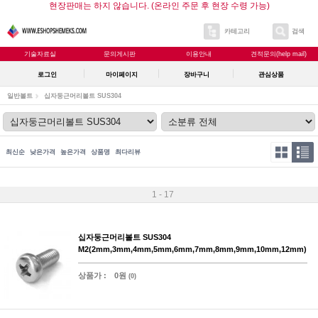
현장판매는 하지 않습니다. (온라인 주문 후 현장 수령 가능)
카테고리
검색
기술자료실
문의게시판
이용안내
견적문의(help mail)
로그인
마이페이지
장바구니
관심상품
일반볼트
십자둥근머리볼트 SUS304
최신순
낮은가격
높은가격
상품명
최다리뷰
1 - 17
십자둥근머리볼트 SUS304
M2(2mm,3mm,4mm,5mm,6mm,7mm,8mm,9mm,10mm,12mm)
상품가 :
0원
(0)