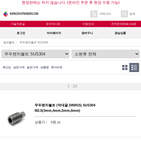
현장판매는 하지 않습니다. (온라인 주문 후 현장 수령 가능)
카테고리
검색
기술자료실
문의게시판
이용안내
견적문의(help mail)
로그인
마이페이지
장바구니
관심상품
일반볼트
무두렌치볼트 SUS304
최신순
낮은가격
높은가격
상품명
최다리뷰
1 - 20
무두렌치볼트 (막대끝 DIN915) SUS304
M2.5(3mm,4mm,5mm,6mm)
상품가 :
0원
(0)