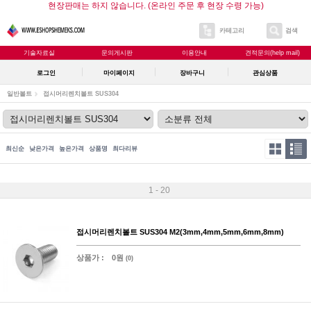
현장판매는 하지 않습니다. (온라인 주문 후 현장 수령 가능)
카테고리
검색
기술자료실
문의게시판
이용안내
견적문의(help mail)
로그인
마이페이지
장바구니
관심상품
일반볼트
접시머리렌치볼트 SUS304
최신순
낮은가격
높은가격
상품명
최다리뷰
1 - 20
접시머리렌치볼트 SUS304 M2(3mm,4mm,5mm,6mm,8mm)
상품가 :
0원
(0)