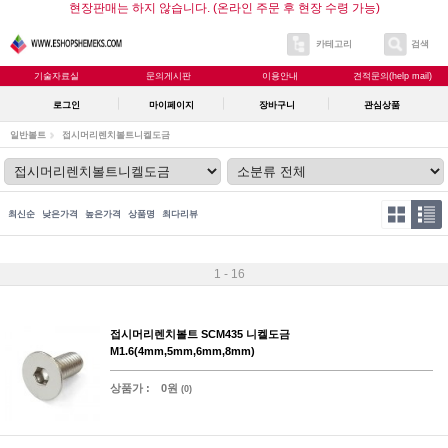
현장판매는 하지 않습니다. (온라인 주문 후 현장 수령 가능)
카테고리
검색
기술자료실
문의게시판
이용안내
견적문의(help mail)
로그인
마이페이지
장바구니
관심상품
일반볼트
접시머리렌치볼트
니켈도금
최신순
낮은가격
높은가격
상품명
최다리뷰
1 - 16
접시머리렌치볼트 SCM435 니켈도금
M1.6(4mm,5mm,6mm,8mm)
상품가 :
0원
(0)