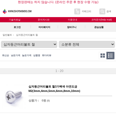
현장판매는 하지 않습니다. (온라인 주문 후 현장 수령 가능)
카테고리
검색
기술자료실
문의게시판
이용안내
견적문의(help mail)
로그인
마이페이지
장바구니
관심상품
일반볼트
십자둥근머리볼트 철
최신순
낮은가격
높은가격
상품명
최다리뷰
1 - 20
십자둥근머리볼트 철3가백색 아연도금
M2(3mm,4mm,5mm,6mm,8mm,10mm)
상품가 :
0원
(0)