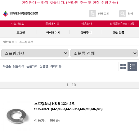
현장판매는 하지 않습니다. (온라인 주문 후 현장 수령 가능)
카테고리
검색
기술자료실
문의게시판
이용안내
견적문의(help mail)
로그인
마이페이지
장바구니
관심상품
일반볼트
스프링와셔
최신순
낮은가격
높은가격
상품명
최다리뷰
1 - 10
스프링와셔 KS B 1324 2호
SUS304N1(M2,M2.3,M2.6,M3,M4,M5,M6,M8)
상품가 :
0원
(0)