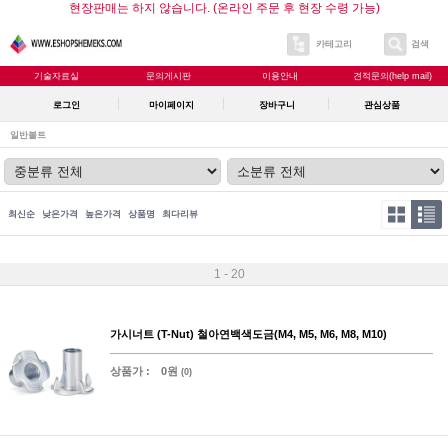
현장판매는 하지 않습니다. (온라인 주문 후 현장 수령 가능)
카테고리
검색
기술자료실
문의게시판
이용안내
견적문의(help mail)
로그인
마이페이지
장바구니
관심상품
일반볼트
최신순
낮은가격
높은가격
상품명
최다리뷰
1 - 20
가시너트 (T-Nut) 철아연백색도금(M4, M5, M6, M8, M10)
상품가 :
0원
(0)