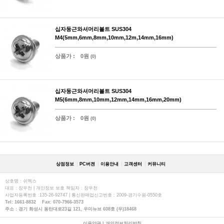
십자둥근와셔머리볼트 SUS304
M4(5mm,6mm,8mm,10mm,12m,14mm,16mm)
상품가 :
0원
(0)
십자둥근와셔머리볼트 SUS304
M5(6mm,8mm,10mm,12mm,14mm,16mm,20mm)
상품가 :
0원
(0)
상점정보
PC버젼
이용안내
고객센터
커뮤니티
상호명 : 쉬멕스
대표 : 장우천 | 개인정보 보호 책임자 : 장우천
사업자등록번호 :135-26-92747 | 통신판매업신고번호 : 2009-경기수원-0550호
Tel: 1661-8832 Fax: 070-7966-3573
주소 : 경기 화성시 동탄대로23길 121, 우미뉴브 608호 (우)18468
이용약관
|
개인정보처리방침