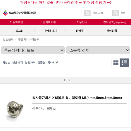
현장판매는 하지 않습니다. (온라인 주문 후 현장 수령 가능)
카테고리
검색
기술자료실
문의게시판
이용안내
견적문의(help mail)
로그인
마이페이지
장바구니
관심상품
일반볼트
둥근와셔머리볼트
최신순
낮은가격
높은가격
상품명
최다리뷰
1 - 7
십자둥근와셔머리볼트 철니켈도금 M3(4mm,5mm,6mm,8mm)
상품가 :
0원
(0)