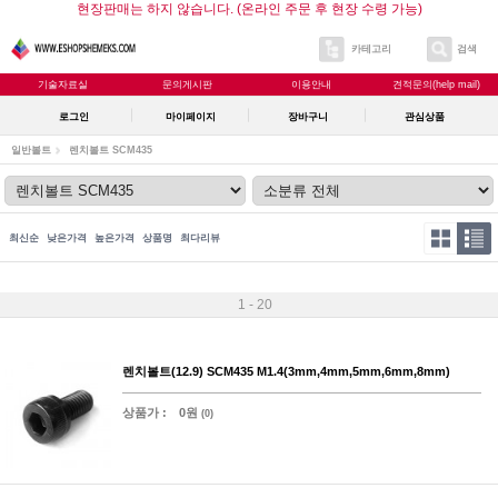
현장판매는 하지 않습니다. (온라인 주문 후 현장 수령 가능)
카테고리
검색
기술자료실
문의게시판
이용안내
견적문의(help mail)
로그인
마이페이지
장바구니
관심상품
일반볼트
렌치볼트 SCM435
최신순
낮은가격
높은가격
상품명
최다리뷰
1 - 20
렌치볼트(12.9) SCM435 M1.4(3mm,4mm,5mm,6mm,8mm)
상품가 :
0원
(0)