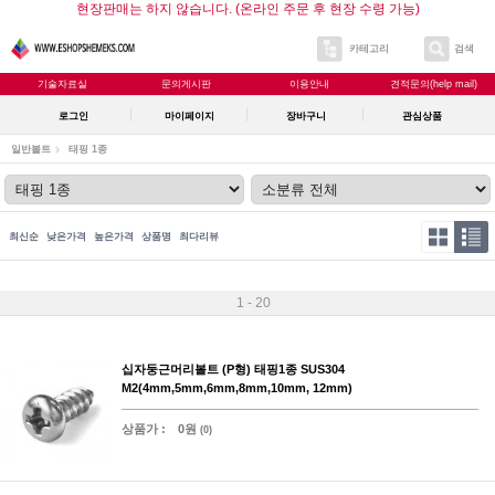
현장판매는 하지 않습니다. (온라인 주문 후 현장 수령 가능)
카테고리
검색
기술자료실
문의게시판
이용안내
견적문의(help mail)
로그인
마이페이지
장바구니
관심상품
일반볼트
태핑 1종
최신순
낮은가격
높은가격
상품명
최다리뷰
1 - 20
십자둥근머리볼트 (P형) 태핑1종 SUS304
M2(4mm,5mm,6mm,8mm,10mm, 12mm)
상품가 :
0원
(0)