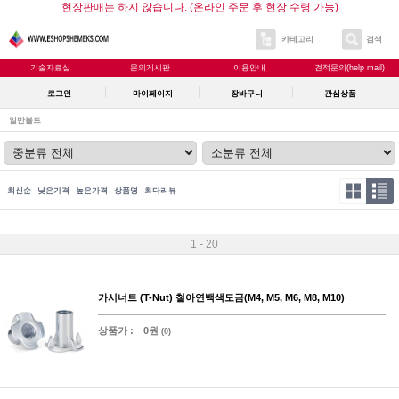
현장판매는 하지 않습니다. (온라인 주문 후 현장 수령 가능)
카테고리
검색
기술자료실
문의게시판
이용안내
견적문의(help mail)
로그인
마이페이지
장바구니
관심상품
일반볼트
최신순
낮은가격
높은가격
상품명
최다리뷰
1 - 20
가시너트 (T-Nut) 철아연백색도금(M4, M5, M6, M8, M10)
상품가 :
0원
(0)