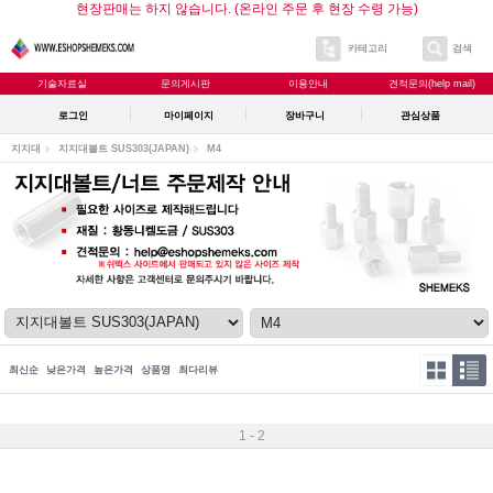
현장판매는 하지 않습니다. (온라인 주문 후 현장 수령 가능)
카테고리
검색
기술자료실
문의게시판
이용안내
견적문의(help mail)
로그인
마이페이지
장바구니
관심상품
지지대
지지대볼트 SUS303(JAPAN)
M4
최신순
낮은가격
높은가격
상품명
최다리뷰
1 - 2