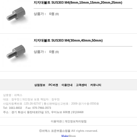
지지대볼트 SUS303 M4(8mm,10mm,15mm,20mm,25mm)
상품가 :
0원
(0)
지지대볼트 SUS303 M4(30mm,40mm,50mm)
상품가 :
0원
(0)
상점정보
PC버젼
이용안내
고객센터
커뮤니티
상호명 : 쉬멕스
대표 : 장우천 | 개인정보 보호 책임자 : 장우천
사업자등록번호 :135-26-92747 | 통신판매업신고번호 : 2009-경기수원-0550호
Tel: 1661-8832 Fax: 070-7966-3573
주소 : 경기 화성시 동탄대로23길 121, 우미뉴브 608호 (우)18468
이용약관
|
개인정보처리방침
ⓒ쉬멕스 표준부품쇼핑몰 All rights reserved.
Make
Shop