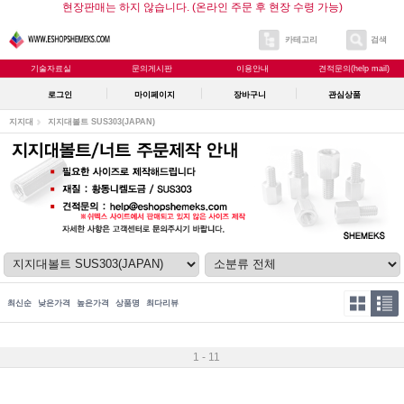
현장판매는 하지 않습니다. (온라인 주문 후 현장 수령 가능)
카테고리
검색
기술자료실
문의게시판
이용안내
견적문의(help mail)
로그인
마이페이지
장바구니
관심상품
지지대
지지대볼트 SUS303(JAPAN)
최신순
낮은가격
높은가격
상품명
최다리뷰
1 - 11