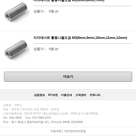
상품가 :
0원
(0)
지지대너트 황동니켈도금 M3(8mm,9mm,10mm,11mm,12mm)
상품가 :
0원
(0)
더보기
상점정보
PC버젼
이용안내
고객센터
커뮤니티
상호명 : 쉬멕스
대표 : 장우천 | 개인정보 보호 책임자 : 장우천
사업자등록번호 :135-26-92747 | 통신판매업신고번호 : 2009-경기수원-0550호
Tel: 1661-8832 Fax: 070-7966-3573
주소 : 경기 화성시 동탄대로23길 121, 우미뉴브 608호 (우)18468
이용약관
|
개인정보처리방침