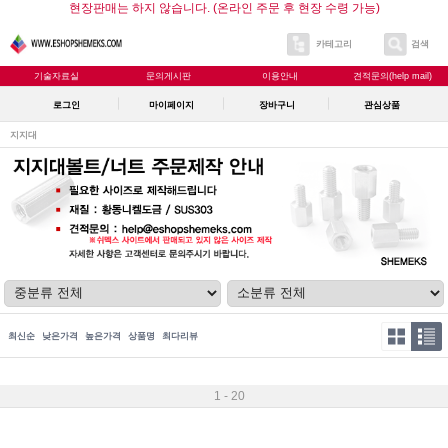
현장판매는 하지 않습니다. (온라인 주문 후 현장 수령 가능)
카테고리
검색
기술자료실
문의게시판
이용안내
견적문의(help mail)
로그인
마이페이지
장바구니
관심상품
지지대
최신순
낮은가격
높은가격
상품명
최다리뷰
1 - 20