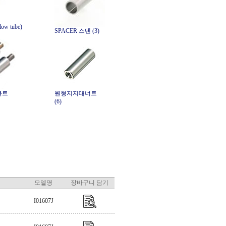
ow tube)
SPACER 스텐 (3)
볼트
원형지지대너트
(6)
모델명
장바구니 담기
I01607J