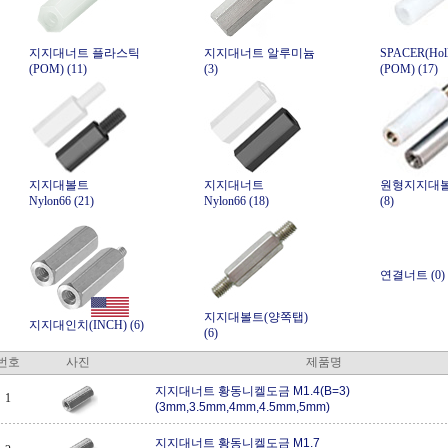
지지대너트 플라스틱
지지대너트 알루미늄
SPACER(Holl
(POM) (11)
(3)
(POM) (17)
지지대볼트
지지대너트
원형지지대
Nylon66 (21)
Nylon66 (18)
(8)
연결너트 (0)
지지대볼트(양쪽탭)
지지대인치(INCH) (6)
(6)
번호
사진
제품명
지지대너트 황동니켈도금 M1.4(B=3)
1
(3mm,3.5mm,4mm,4.5mm,5mm)
지지대너트 황동니켈도금 M1.7