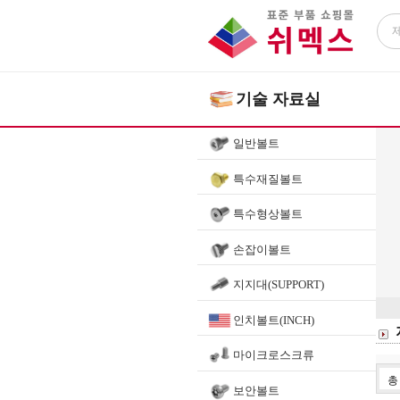
기술 자료실
일반볼트
특수재질볼트
특수형상볼트
손잡이볼트
지지대(SUPPORT)
인치볼트(INCH)
마이크로스크류
보안볼트