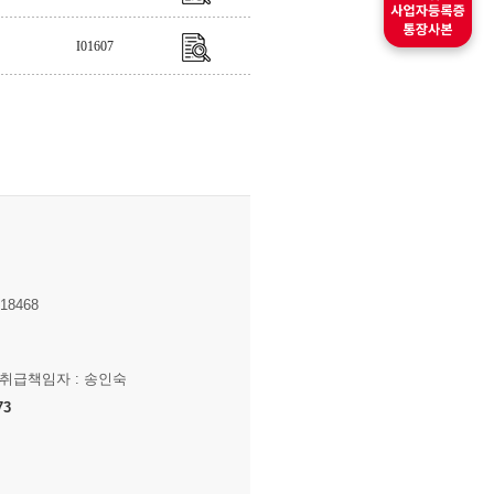
I01607
8468
보취급책임자 : 송인숙
73