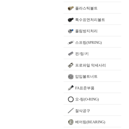
플라스틱볼트
특수표면처리볼트
풀림방지처리
스프링(SPRING)
핀/링/키
프로파일 악세사리
압입볼트너트
FA표준부품
오-링(O-RING)
절삭공구
베어링(BEARING)