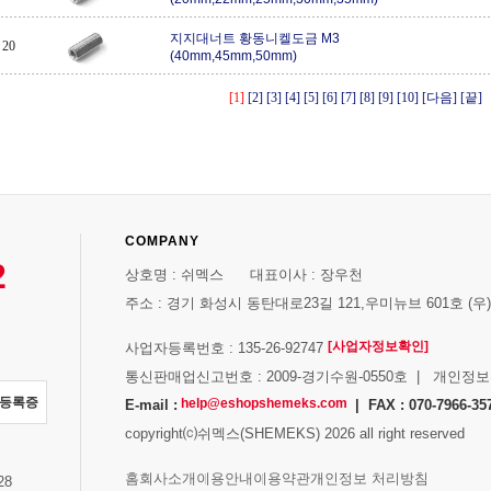
지지대너트 황동니켈도금 M3
20
(40mm,45mm,50mm)
[1]
[2]
[3]
[4]
[5]
[6]
[7]
[8]
[9]
[10]
[다음]
[끝]
COMPANY
2
상호명 : 쉬멕스 대표이사 : 장우천
주소 : 경기 화성시 동탄대로23길 121,우미뉴브 601호 (우)1
[사업자정보확인]
사업자등록번호 : 135-26-92747
통신판매업신고번호 : 2009-경기수원-0550호 | 개인정
자등록증
help@eshopshemeks.com
E-mail :
| FAX : 070-7966-35
copyright⒞쉬멕스(SHEMEKS) 2026 all right reserved
스
홈
회사소개
이용안내
이용약관
개인정보 처리방침
28