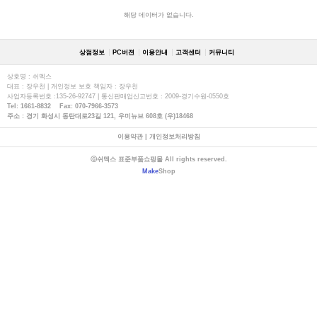
해당 데이터가 없습니다.
상점정보
PC버젼
이용안내
고객센터
커뮤니티
상호명 : 쉬멕스
대표 : 장우천 | 개인정보 보호 책임자 : 장우천
사업자등록번호 :135-26-92747 | 통신판매업신고번호 : 2009-경기수원-0550호
Tel: 1661-8832 Fax: 070-7966-3573
주소 : 경기 화성시 동탄대로23길 121, 우미뉴브 608호 (우)18468
이용약관
|
개인정보처리방침
ⓒ쉬멕스 표준부품쇼핑몰 All rights reserved.
Make
Shop