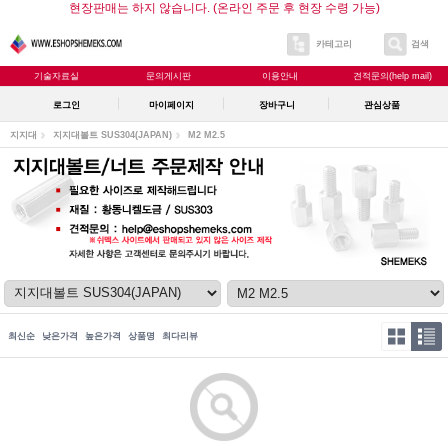
현장판매는 하지 않습니다. (온라인 주문 후 현장 수령 가능)
카테고리
검색
기술자료실
문의게시판
이용안내
견적문의(help mail)
로그인
마이페이지
장바구니
관심상품
지지대
지지대볼트 SUS304(JAPAN)
M2 M2.5
최신순
낮은가격
높은가격
상품명
최다리뷰