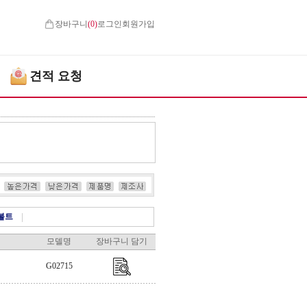
장바구니
(
0
)
로그인
회원가입
견적 요청
볼트
|
모델명
장바구니 담기
G02715