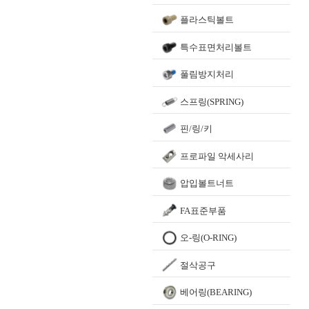
플라스틱볼트
특수표면처리볼트
풀림방지처리
스프링(SPRING)
핀/링/키
프로파일 악세사리
압입볼트너트
FA표준부품
오-링(O-RING)
절삭공구
베어링(BEARING)