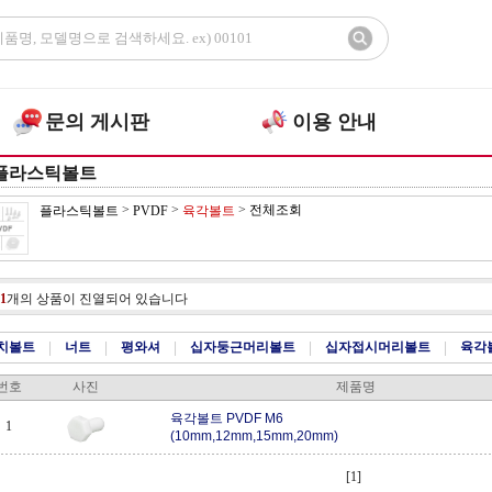
문의 게시판
이용 안내
플라스틱볼트
>
>
>
전체조회
플라스틱볼트
PVDF
육각볼트
1
개의 상품이 진열되어 있습니다
치볼트
|
너트
|
평와셔
|
십자둥근머리볼트
|
십자접시머리볼트
|
육각
번호
사진
제품명
육각볼트 PVDF M6
1
(10mm,12mm,15mm,20mm)
[1]