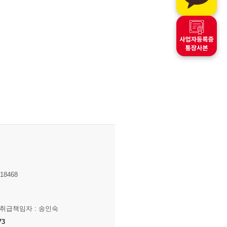
8468
보취급책임자 : 송인숙
73