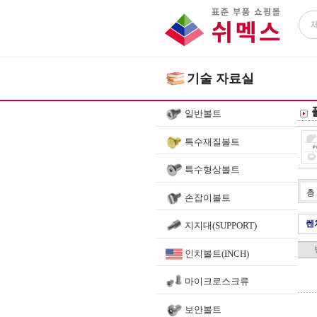
기술 자료실
일반볼트
특수재질볼트
특수형상볼트
총
손잡이볼트
렌
지지대(SUPPORT)
인치볼트(INCH)
마이크로스크류
보안볼트