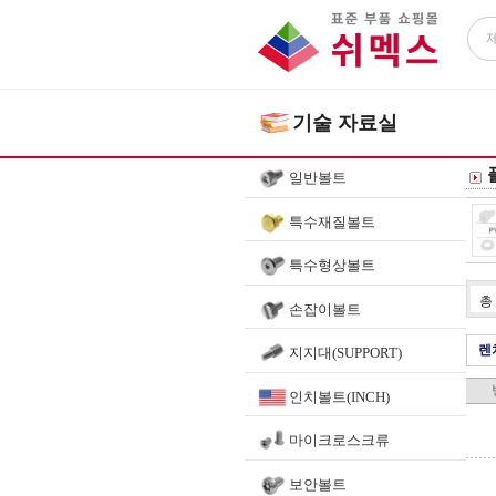
기술 자료실
일반볼트
특수재질볼트
특수형상볼트
총
손잡이볼트
렌
지지대(SUPPORT)
인치볼트(INCH)
마이크로스크류
보안볼트