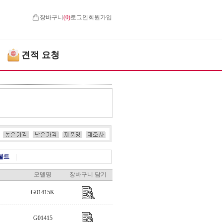
장바구니
(
0
)
로그인
회원가입
견적 요청
볼트
|
모델명
장바구니 담기
G01415K
G01415