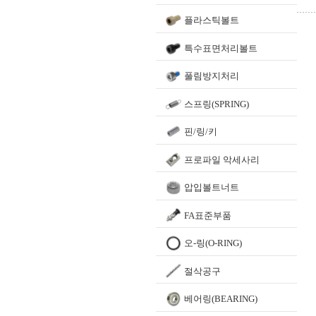
플라스틱볼트
특수표면처리볼트
풀림방지처리
스프링(SPRING)
핀/링/키
프로파일 악세사리
압입볼트너트
FA표준부품
오-링(O-RING)
절삭공구
베어링(BEARING)