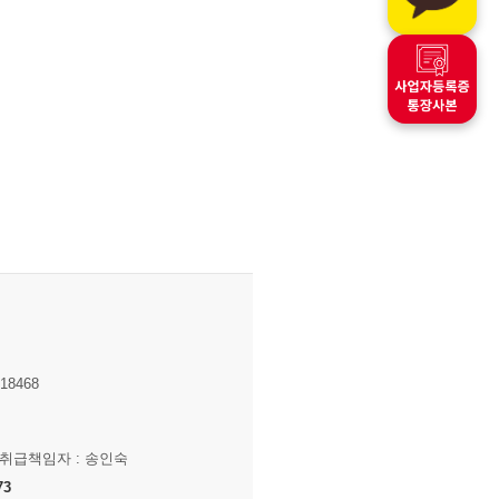
8468
보취급책임자 : 송인숙
73