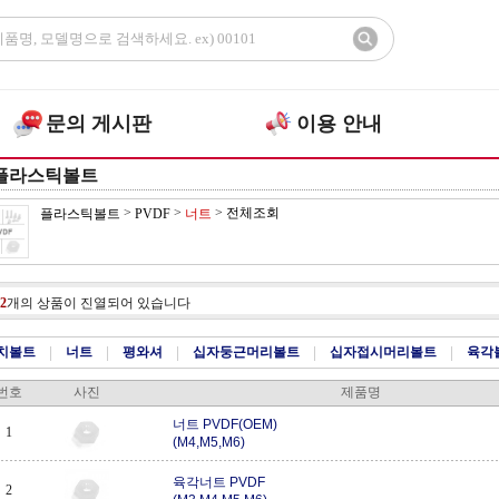
문의 게시판
이용 안내
플라스틱볼트
>
>
>
전체조회
플라스틱볼트
PVDF
너트
2
개의 상품이 진열되어 있습니다
치볼트
|
너트
|
평와셔
|
십자둥근머리볼트
|
십자접시머리볼트
|
육각
번호
사진
제품명
너트 PVDF(OEM)
1
(M4,M5,M6)
육각너트 PVDF
2