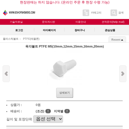
현장판매는 하지 않습니다. (온라인 주문 후 현장 수령 가능)
카테고리
검색
기술자료실
문의게시판
이용안내
견적문의(help mail)
로그인
마이페이지
장바구니
관심상품
플라스틱볼트
PTFE(테플론)
Recent
육각볼트 PTFE M5(10mm,12mm,15mm,16mm,20mm)
상세보기
상품가 :
0원
배송비 :
(조건)
!
지역별
!
길이 및 포장단위