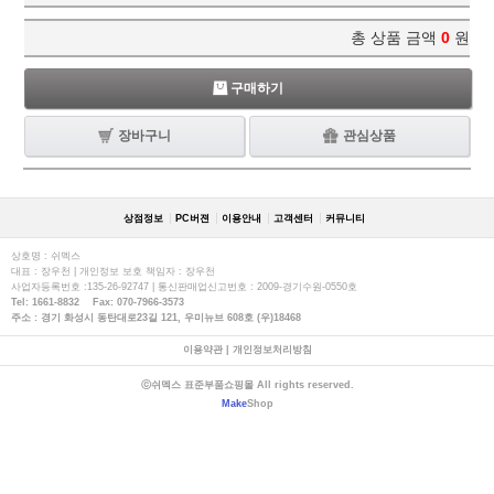
총 상품 금액
0
원
구매하기
장바구니
관심상품
상점정보
PC버젼
이용안내
고객센터
커뮤니티
상호명 : 쉬멕스
대표 : 장우천 | 개인정보 보호 책임자 : 장우천
사업자등록번호 :135-26-92747 | 통신판매업신고번호 : 2009-경기수원-0550호
Tel: 1661-8832 Fax: 070-7966-3573
주소 : 경기 화성시 동탄대로23길 121, 우미뉴브 608호 (우)18468
이용약관
|
개인정보처리방침
ⓒ쉬멕스 표준부품쇼핑몰 All rights reserved.
Make
Shop