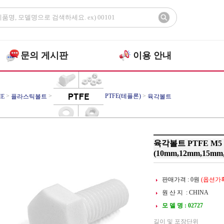
문의 게시판
이용 안내
>
>
PTFE(테플론)
>
E
플라스틱볼트
육각볼트
육각볼트 PTFE M5
(10mm,12mm,15mm
판매가격 :
0
원
(옵션가확
원 산 지 : CHINA
모 델 명 : 02727
길이 및 포장단위