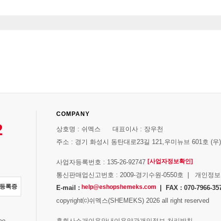
COMPANY
2
상호명 : 쉬멕스 대표이사 : 장우천
주소 : 경기 화성시 동탄대로23길 121,우미뉴브 601호 (우)1
[사업자정보확인]
사업자등록번호 : 135-26-92747
통신판매업신고번호 : 2009-경기수원-0550호 | 개인정
자등록증
help@eshopshemeks.com
E-mail :
| FAX : 070-7966-35
copyright⒞쉬멕스(SHEMEKS) 2026 all right reserved
스
홈
회사소개
이용안내
이용약관
개인정보 처리방침