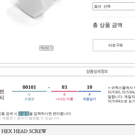
총 상품 금액
00101
-
03
10
⭐ 쉬멕스몰에서
번
SUS303, SUS304,
①
②
③
말합니다. 재질의 
시
모델명
나사산 지름
제품길이
SUS304으로 표
제품 검색 시
모델명
을 입력하시면 편리합니다.
 제품은 ± 공차가 발생할 수 있습니다.