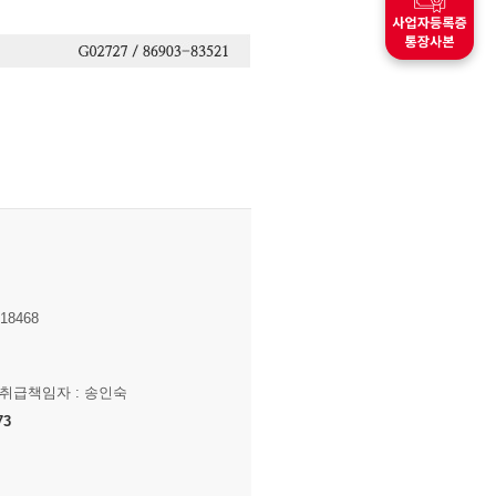
8468
보취급책임자 : 송인숙
73