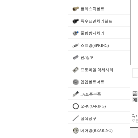
플라스틱볼트
특수표면처리볼트
풀림방지처리
스프링(SPRING)
핀/링/키
프로파일 악세사리
압입볼트너트
품
FA표준부품
예
오-링(O-RING)
🔍
절삭공구
모든
베어링(BEARING)