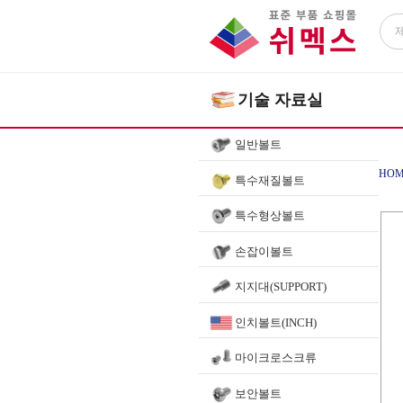
기술 자료실
일반볼트
HOM
특수재질볼트
특수형상볼트
손잡이볼트
지지대(SUPPORT)
인치볼트(INCH)
마이크로스크류
보안볼트