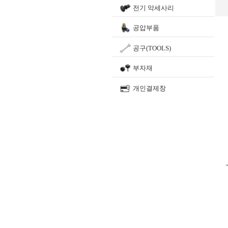
전기 악세사리
공압부품
공구(TOOLS)
부자재
개인결제창