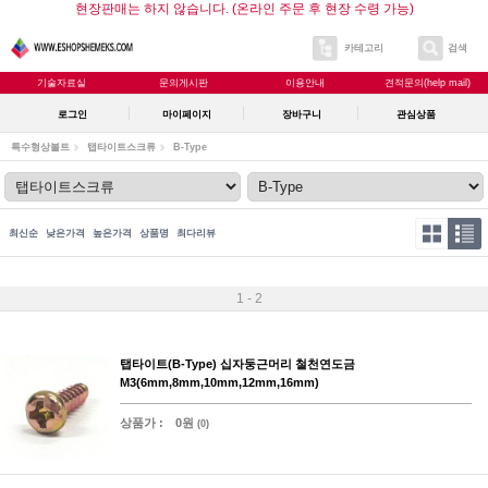
현장판매는 하지 않습니다. (온라인 주문 후 현장 수령 가능)
카테고리
검색
기술자료실
문의게시판
이용안내
견적문의(help mail)
로그인
마이페이지
장바구니
관심상품
특수형상볼트
탭타이트스크류
B-Type
최신순
낮은가격
높은가격
상품명
최다리뷰
1 - 2
탭타이트(B-Type) 십자둥근머리 철천연도금
M3(6mm,8mm,10mm,12mm,16mm)
상품가 :
0원
(0)