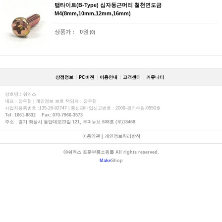
탭타이트(B-Type) 십자둥근머리 철천연도금
M4(8mm,10mm,12mm,16mm)
상품가 :
0원
(0)
상점정보
PC버젼
이용안내
고객센터
커뮤니티
상호명 : 쉬멕스
대표 : 장우천 | 개인정보 보호 책임자 : 장우천
사업자등록번호 :135-26-92747 | 통신판매업신고번호 : 2009-경기수원-0550호
Tel: 1661-8832 Fax: 070-7966-3573
주소 : 경기 화성시 동탄대로23길 121, 우미뉴브 608호 (우)18468
이용약관
|
개인정보처리방침
ⓒ쉬멕스 표준부품쇼핑몰 All rights reserved.
Make
Shop