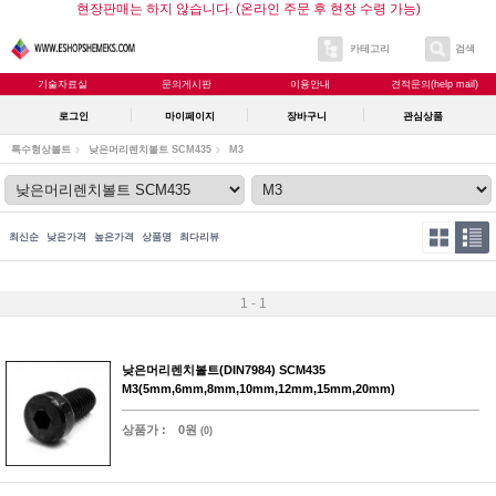
현장판매는 하지 않습니다. (온라인 주문 후 현장 수령 가능)
카테고리
검색
기술자료실
문의게시판
이용안내
견적문의(help mail)
로그인
마이페이지
장바구니
관심상품
특수형상볼트
낮은머리렌치볼트 SCM435
M3
최신순
낮은가격
높은가격
상품명
최다리뷰
1 - 1
낮은머리렌치볼트(DIN7984) SCM435
M3(5mm,6mm,8mm,10mm,12mm,15mm,20mm)
상품가 :
0원
(0)