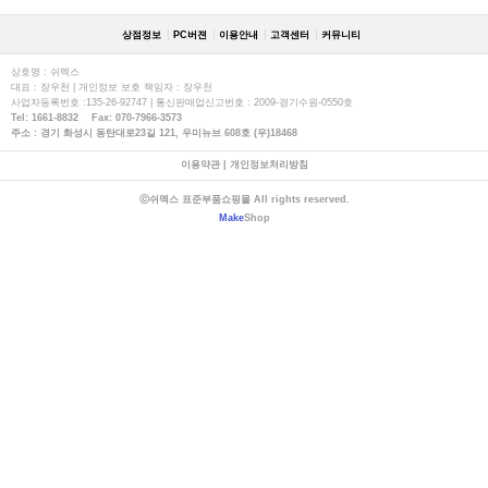
상점정보
PC버젼
이용안내
고객센터
커뮤니티
상호명 : 쉬멕스
대표 : 장우천 | 개인정보 보호 책임자 : 장우천
사업자등록번호 :135-26-92747 | 통신판매업신고번호 : 2009-경기수원-0550호
Tel: 1661-8832 Fax: 070-7966-3573
주소 : 경기 화성시 동탄대로23길 121, 우미뉴브 608호 (우)18468
이용약관
|
개인정보처리방침
ⓒ쉬멕스 표준부품쇼핑몰 All rights reserved.
Make
Shop