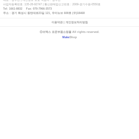
대표 : 장우천 | 개인정보 보호 책임자 : 장우천
사업자등록번호 :135-26-92747 | 통신판매업신고번호 : 2009-경기수원-0550호
Tel: 1661-8832 Fax: 070-7966-3573
주소 : 경기 화성시 동탄대로23길 121, 우미뉴브 608호 (우)18468
이용약관
|
개인정보처리방침
ⓒ쉬멕스 표준부품쇼핑몰 All rights reserved.
Make
Shop