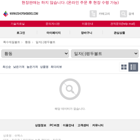
현장판매는 하지 않습니다. (온라인 주문 후 현장 수령 가능)
카테고리
검색
기술자료실
문의게시판
이용안내
견적문의(help mail)
로그인
마이페이지
장바구니
관심상품
특수재질볼트
황동
일자(-)평두볼트
최신순
낮은가격
높은가격
상품명
최다리뷰
해당 데이터가 없습니다.
상점정보
PC버젼
이용안내
고객센터
커뮤니티
상호명 : 쉬멕스