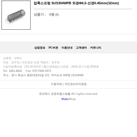
압축스프링 SUS304WPB 외경Φ6.5-선경0.45mm(32mm)
상품가 :
0원
(0)
상점정보
PC버젼
이용안내
고객센터
커뮤니티
상호명 : 쉬멕스
대표 : 장우천 | 개인정보 보호 책임자 : 장우천
사업자등록번호 :135-26-92747 | 통신판매업신고번호 : 2009-경기수원-0550호
Tel: 1661-8832 Fax: 070-7966-3573
주소 : 경기 화성시 동탄대로23길 121, 우미뉴브 608호 (우)18468
이용약관
|
개인정보처리방침
ⓒ쉬멕스 표준부품쇼핑몰 All rights reserved.
Make
Shop