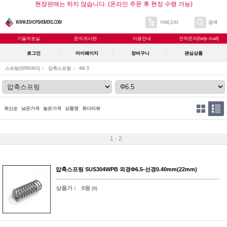
현장판매는 하지 않습니다. (온라인 주문 후 현장 수령 가능)
카테고리
검색
기술자료실
문의게시판
이용안내
견적문의(help mail)
로그인
마이페이지
장바구니
관심상품
스프링(SPRING)
압축스프링
Φ6.5
최신순
낮은가격
높은가격
상품명
최다리뷰
1 - 2
압축스프링 SUS304WPB 외경Φ6.5-선경0.40mm(22mm)
상품가 :
0원
(0)