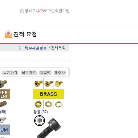
장바구니
(
0
)
로그인
회원가입
견적 요청
>
전체조회
특수재질볼트
(58)
황동 (57)