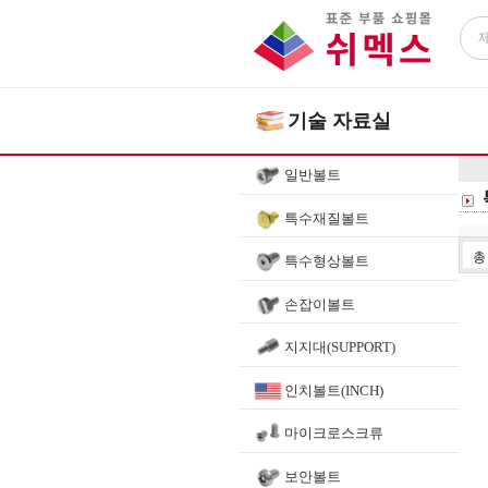
기술 자료실
일반볼트
특수재질볼트
특수형상볼트
손잡이볼트
지지대(SUPPORT)
인치볼트(INCH)
마이크로스크류
보안볼트