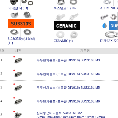
티타늄(Ti) (63)
하스텔로이 (18)
ALUMINIUM
310S(2520) (내열성)
CERAMIC (4)
DUPLEX 2205
(11)
번호
사진
제품명
1
무두렌치볼트 (오목끝 DIN916) SUS316L M3
2
무두렌치볼트 (오목끝 DIN916) SUS316L M4
3
무두렌치볼트 (오목끝 DIN916) SUS316L M5
4
무두렌치볼트 (오목끝 DIN916) SUS316L M6
십자둥근머리볼트 SUS316L M2
5
(2mm,3mm,4mm,5mm,6mm,8mm,10mm,12mm)