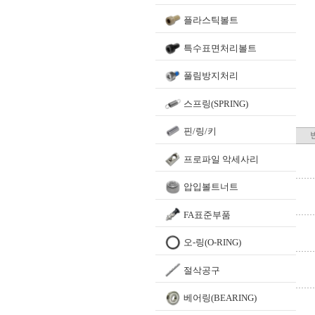
플라스틱볼트
특수표면처리볼트
풀림방지처리
스프링(SPRING)
핀/링/키
프로파일 악세사리
압입볼트너트
FA표준부품
오-링(O-RING)
절삭공구
베어링(BEARING)