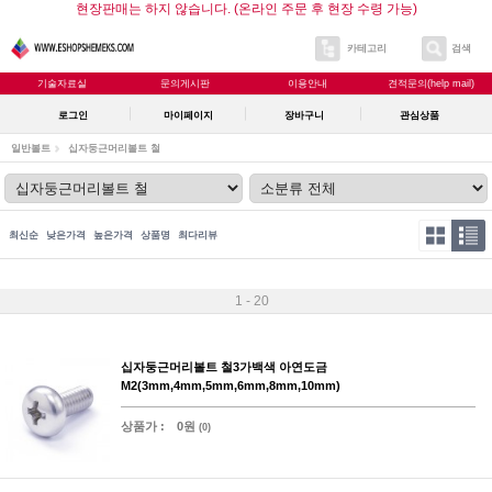
현장판매는 하지 않습니다. (온라인 주문 후 현장 수령 가능)
카테고리
검색
기술자료실
문의게시판
이용안내
견적문의(help mail)
로그인
마이페이지
장바구니
관심상품
일반볼트
십자둥근머리볼트 철
최신순
낮은가격
높은가격
상품명
최다리뷰
1 - 20
십자둥근머리볼트 철3가백색 아연도금
M2(3mm,4mm,5mm,6mm,8mm,10mm)
상품가 :
0원
(0)