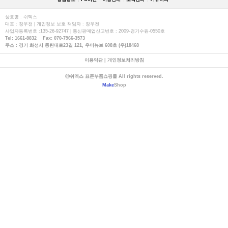
상호명 : 쉬멕스
대표 : 장우천 | 개인정보 보호 책임자 : 장우천
사업자등록번호 :135-26-92747 | 통신판매업신고번호 : 2009-경기수원-0550호
Tel: 1661-8832 Fax: 070-7966-3573
주소 : 경기 화성시 동탄대로23길 121, 우미뉴브 608호 (우)18468
이용약관
|
개인정보처리방침
ⓒ쉬멕스 표준부품쇼핑몰 All rights reserved.
Make
Shop