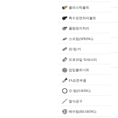
플라스틱볼트
특수표면처리볼트
풀림방지처리
스프링(SPRING)
핀/링/키
프로파일 악세사리
압입볼트너트
FA표준부품
오-링(O-RING)
절삭공구
베어링(BEARING)