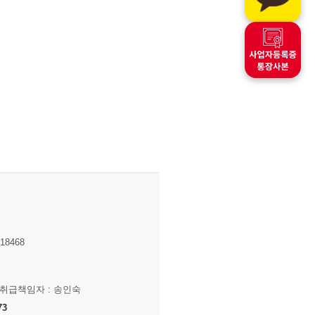
8468
보취급책임자 : 송인숙
73