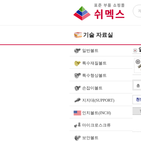
기술 자료실
일반볼트
특수재질볼트
특수형상볼트
총
손잡이볼트
천
지지대(SUPPORT)
인치볼트(INCH)
마이크로스크류
보안볼트