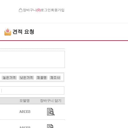
장바구니
(
0
)
로그인
회원가입
견적 요청
|
모델명
장바구니 담기
A01333