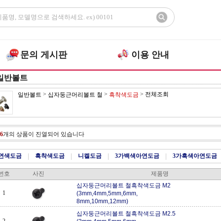
문의 게시판
이용 안내
일반볼트
>
>
>
전체조회
일반볼트
십자둥근머리볼트 철
흑착색도금
6
개의 상품이 진열되어 있습니다
연색도금
|
흑착색도금
|
니켈도금
|
3가백색아연도금
|
3가흑색아연도금
번호
사진
제품명
십자둥근머리볼트 철흑착색도금 M2
1
(3mm,4mm,5mm,6mm,
8mm,10mm,12mm)
십자둥근머리볼트 철흑착색도금 M2.5