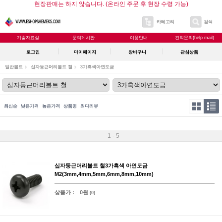
현장판매는 하지 않습니다. (온라인 주문 후 현장 수령 가능)
카테고리
검색
기술자료실
문의게시판
이용안내
견적문의(help mail)
로그인
마이페이지
장바구니
관심상품
일반볼트
십자둥근머리볼트 철
3가흑색아연도금
최신순
낮은가격
높은가격
상품명
최다리뷰
1 - 5
십자둥근머리볼트 철3가흑색 아연도금
M2(3mm,4mm,5mm,6mm,8mm,10mm)
상품가 :
0원
(0)