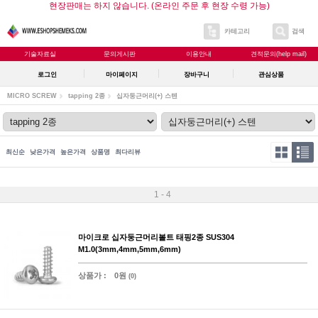
현장판매는 하지 않습니다. (온라인 주문 후 현장 수령 가능)
카테고리
검색
기술자료실
문의게시판
이용안내
견적문의(help mail)
로그인
마이페이지
장바구니
관심상품
MICRO SCREW
tapping 2종
십자둥근머리(+) 스텐
최신순
낮은가격
높은가격
상품명
최다리뷰
1 - 4
마이크로 십자둥근머리볼트 태핑2종 SUS304
M1.0(3mm,4mm,5mm,6mm)
상품가 :
0원
(0)