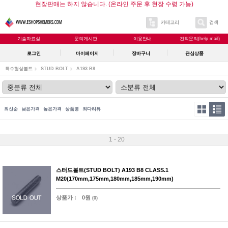
현장판매는 하지 않습니다. (온라인 주문 후 현장 수령 가능)
카테고리
검색
기술자료실
문의게시판
이용안내
견적문의(help mail)
로그인
마이페이지
장바구니
관심상품
특수형상볼트
STUD BOLT
A193 B8
최신순
낮은가격
높은가격
상품명
최다리뷰
1 - 20
스터드볼트(STUD BOLT) A193 B8 CLASS.1
M20(170mm,175mm,180mm,185mm,190mm)
상품가 :
0원
(0)