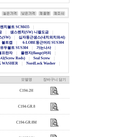
치볼트 SCM435
|
금
|
샘스렌치(SW) 니켈도금
|
(SW)
|
십자둥근샘스(내치외치와셔)
볼트캡
|
6-LOBE둥근머리 SUS304
 유두볼트 SUS304
|
가는나사
|
볼프란자
|
플랜지(flange)머리
|
(Screw Rods)
|
Seal Screw
|
K WASHER
|
NordLock Washer
|
모델명
장바구니 담기
C194-2H
C194-GR.8
C194-GR.8M