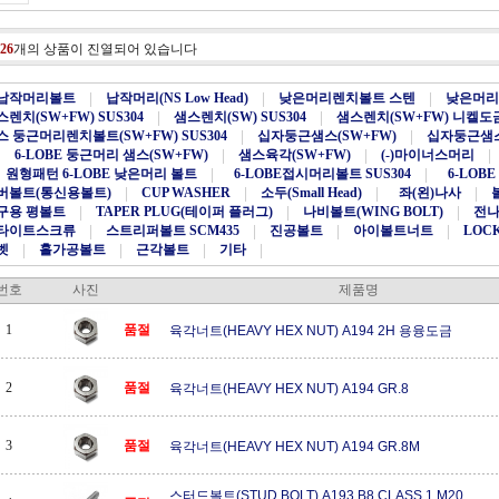
26
개의 상품이 진열되어 있습니다
납작머리볼트
|
납작머리(NS Low Head)
|
낮은머리렌치볼트 스텐
|
낮은머리렌
스렌치(SW+FW) SUS304
|
샘스렌치(SW) SUS304
|
샘스렌치(SW+FW) 니켈도
스 둥근머리렌치볼트(SW+FW) SUS304
|
십자둥근샘스(SW+FW)
|
십자둥근샘스
6-LOBE 둥근머리 샘스(SW+FW)
|
샘스육각(SW+FW)
|
(-)마이너스머리
|
원형패턴 6-LOBE 낮은머리 볼트
|
6-LOBE접시머리볼트 SUS304
|
6-LOBE
버볼트(통신용볼트)
|
CUP WASHER
|
소두(Small Head)
|
좌(왼)나사
|
구용 평볼트
|
TAPER PLUG(테이퍼 플러그)
|
나비볼트(WING BOLT)
|
전나사
타이트스크류
|
스트리퍼볼트 SCM435
|
진공볼트
|
아이볼트너트
|
LOC
벳
|
홀가공볼트
|
근각볼트
|
기타
|
번호
사진
제품명
1
품절
육각너트(HEAVY HEX NUT) A194 2H 용융도금
2
품절
육각너트(HEAVY HEX NUT) A194 GR.8
3
품절
육각너트(HEAVY HEX NUT) A194 GR.8M
스터드볼트(STUD BOLT) A193 B8 CLASS.1 M20