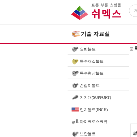
기술 자료실
일반볼트
특수재질볼트
특수형상볼트
손잡이볼트
지지대(SUPPORT)
인치볼트(INCH)
마이크로스크류
보안볼트