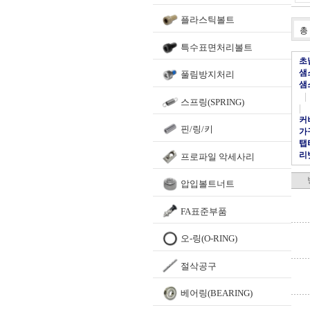
플라스틱볼트
총
특수표면처리볼트
초
샘
풀림방지처리
샘
|
스프링(SPRING)
|
커
핀/링/키
가
탭
리
프로파일 악세사리
압입볼트너트
FA표준부품
오-링(O-RING)
절삭공구
베어링(BEARING)