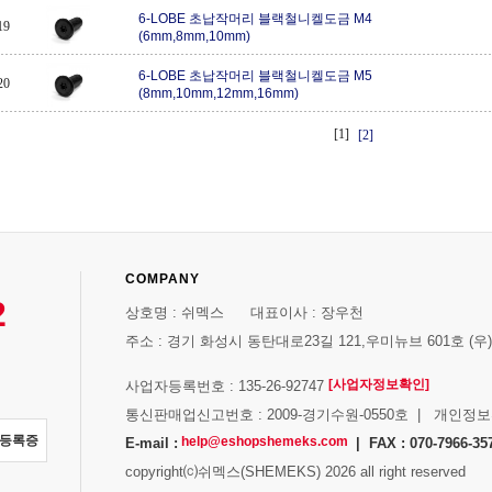
6-LOBE 초납작머리 블랙철니켈도금 M4
19
(6mm,8mm,10mm)
6-LOBE 초납작머리 블랙철니켈도금 M5
20
(8mm,10mm,12mm,16mm)
[1]
[2]
COMPANY
2
상호명 : 쉬멕스 대표이사 : 장우천
주소 : 경기 화성시 동탄대로23길 121,우미뉴브 601호 (우)1
[사업자정보확인]
사업자등록번호 : 135-26-92747
통신판매업신고번호 : 2009-경기수원-0550호 | 개인정
자등록증
help@eshopshemeks.com
E-mail :
| FAX : 070-7966-35
copyright⒞쉬멕스(SHEMEKS) 2026 all right reserved