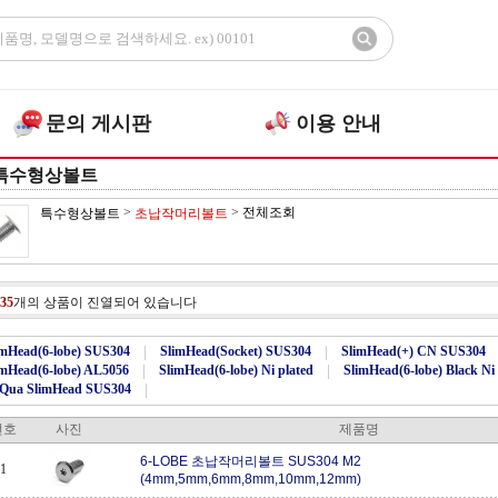
문의 게시판
이용 안내
특수형상볼트
>
>
전체조회
특수형상볼트
초납작머리볼트
35
개의 상품이 진열되어 있습니다
imHead(6-lobe) SUS304
|
SlimHead(Socket) SUS304
|
SlimHead(+) CN SUS304
imHead(6-lobe) AL5056
|
SlimHead(6-lobe) Ni plated
|
SlimHead(6-lobe) Black Ni 
Qua SlimHead SUS304
|
번호
사진
제품명
6-LOBE 초납작머리볼트 SUS304 M2
1
(4mm,5mm,6mm,8mm,10mm,12mm)