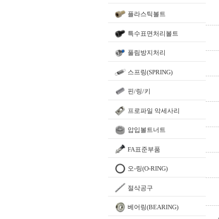
플라스틱볼트
특수표면처리볼트
풀림방지처리
스프링(SPRING)
핀/링/키
프로파일 악세사리
압입볼트너트
FA표준부품
오-링(O-RING)
절삭공구
베어링(BEARING)