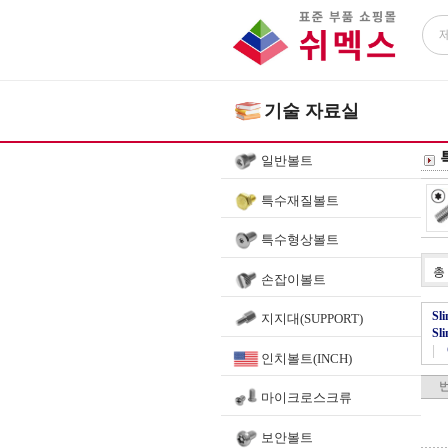
기술 자료실
일반볼트
특수재질볼트
특수형상볼트
총
손잡이볼트
Sl
지지대(SUPPORT)
Sl
|
인치볼트(INCH)
마이크로스크류
보안볼트