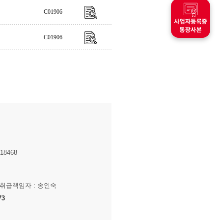
C01906
C01906
8468
보취급책임자 : 송인숙
73