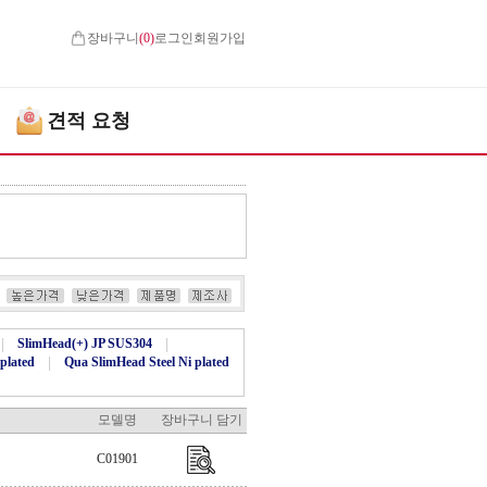
장바구니
(
0
)
로그인
회원가입
견적 요청
|
SlimHead(+) JP SUS304
|
plated
|
Qua SlimHead Steel Ni plated
모델명
장바구니 담기
C01901