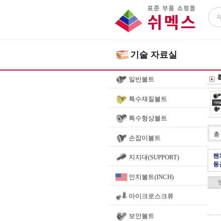
기술 자료실
일반볼트
특수재질볼트
특수형상볼트
총
손잡이볼트
렌
지지대(SUPPORT)
둥
인치볼트(INCH)
마이크로스크류
보안볼트