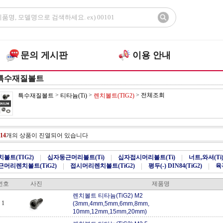
문의 게시판
이용 안내
특수재질볼트
>
>
>
전체조회
특수재질볼트
티타늄(Ti)
렌치볼트(TIG2)
14
개의 상품이 진열되어 있습니다
치볼트(TIG2)
|
십자둥근머리볼트(Ti)
|
십자접시머리볼트(Ti)
|
너트,와셔(Ti
근머리렌치볼트(TiG2)
|
접시머리렌치볼트(TiG2)
|
평두(-) DIN84(TiG2)
|
육
번호
사진
제품명
렌치볼트 티타늄(TiG2) M2
1
(3mm,4mm,5mm,6mm,8mm,
10mm,12mm,15mm,20mm)