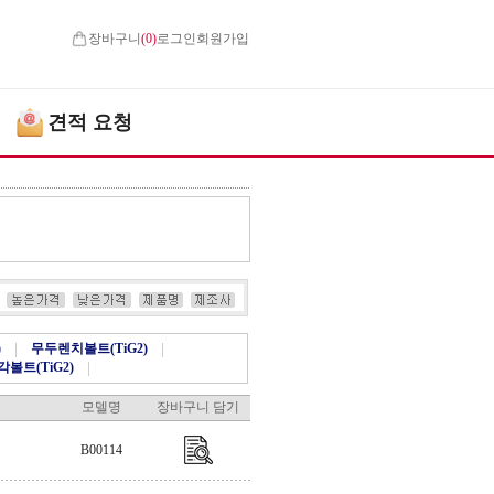
장바구니
(
0
)
로그인
회원가입
견적 요청
)
|
무두렌치볼트(TiG2)
|
각볼트(TiG2)
|
모델명
장바구니 담기
B00114