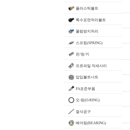
플라스틱볼트
특수표면처리볼트
풀림방지처리
스프링(SPRING)
핀/링/키
프로파일 악세사리
압입볼트너트
FA표준부품
오-링(O-RING)
절삭공구
베어링(BEARING)