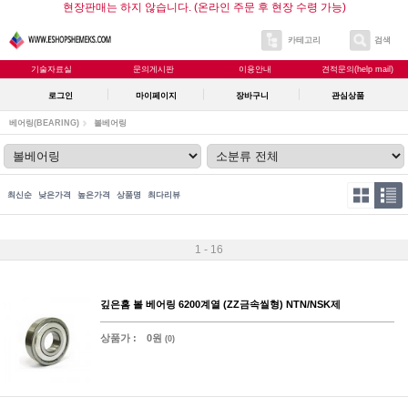
현장판매는 하지 않습니다. (온라인 주문 후 현장 수령 가능)
카테고리
검색
기술자료실
문의게시판
이용안내
견적문의(help mail)
로그인
마이페이지
장바구니
관심상품
베어링(BEARING)
볼베어링
최신순
낮은가격
높은가격
상품명
최다리뷰
1 - 16
깊은홈 볼 베어링 6200계열 (ZZ금속씰형) NTN/NSK제
상품가 :
0원
(0)