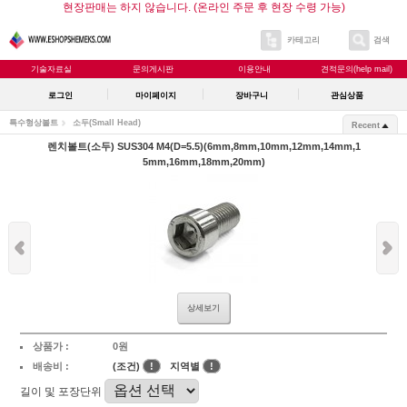
현장판매는 하지 않습니다. (온라인 주문 후 현장 수령 가능)
카테고리
검색
기술자료실
문의게시판
이용안내
견적문의(help mail)
로그인
마이페이지
장바구니
관심상품
특수형상볼트
소두(Small Head)
Recent
렌치볼트(소두) SUS304 M4(D=5.5)(6mm,8mm,10mm,12mm,14mm,1
5mm,16mm,18mm,20mm)
상세보기
상품가 :
0원
배송비 :
(조건)
!
지역별
!
길이 및 포장단위