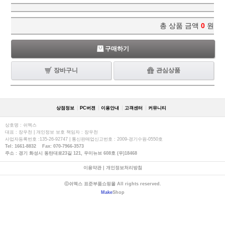
총 상품 금액
0
원
구매하기
장바구니
관심상품
상점정보
PC버젼
이용안내
고객센터
커뮤니티
상호명 : 쉬멕스
대표 : 장우천 | 개인정보 보호 책임자 : 장우천
사업자등록번호 :135-26-92747 | 통신판매업신고번호 : 2009-경기수원-0550호
Tel: 1661-8832 Fax: 070-7966-3573
주소 : 경기 화성시 동탄대로23길 121, 우미뉴브 608호 (우)18468
이용약관
|
개인정보처리방침
ⓒ쉬멕스 표준부품쇼핑몰 All rights reserved.
Make
Shop