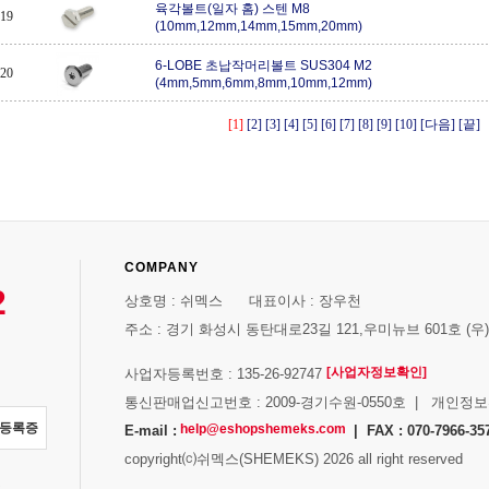
육각볼트(일자 홈) 스텐 M8
19
(10mm,12mm,14mm,15mm,20mm)
6-LOBE 초납작머리볼트 SUS304 M2
20
(4mm,5mm,6mm,8mm,10mm,12mm)
[1]
[2]
[3]
[4]
[5]
[6]
[7]
[8]
[9]
[10]
[다음]
[끝]
COMPANY
2
상호명 : 쉬멕스 대표이사 : 장우천
주소 : 경기 화성시 동탄대로23길 121,우미뉴브 601호 (우)1
[사업자정보확인]
사업자등록번호 : 135-26-92747
통신판매업신고번호 : 2009-경기수원-0550호 | 개인정
자등록증
help@eshopshemeks.com
E-mail :
| FAX : 070-7966-35
copyright⒞쉬멕스(SHEMEKS) 2026 all right reserved
스