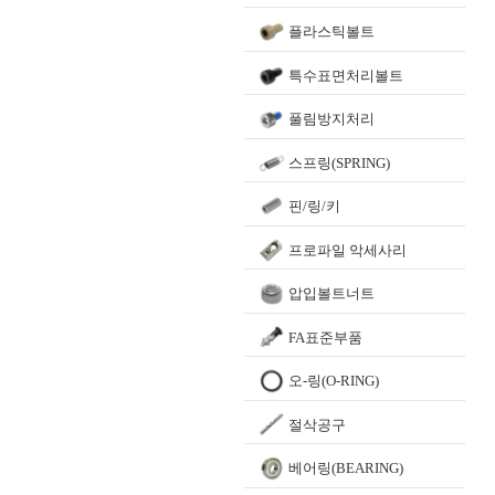
플라스틱볼트
특수표면처리볼트
풀림방지처리
스프링(SPRING)
핀/링/키
프로파일 악세사리
압입볼트너트
FA표준부품
오-링(O-RING)
절삭공구
베어링(BEARING)