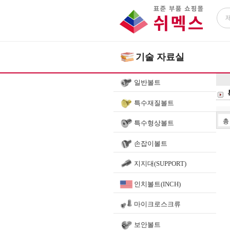
기술 자료실
일반볼트
특수재질볼트
특수형상볼트
손잡이볼트
지지대(SUPPORT)
인치볼트(INCH)
마이크로스크류
보안볼트