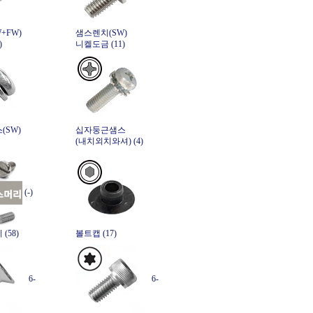
+FW)
샘스렌치(SW)
)
니켈도금 (11)
(SW)
십자둥근샘스
(내치외치와셔) (4)
(-)
(58)
볼트캡 (17)
6-
6-