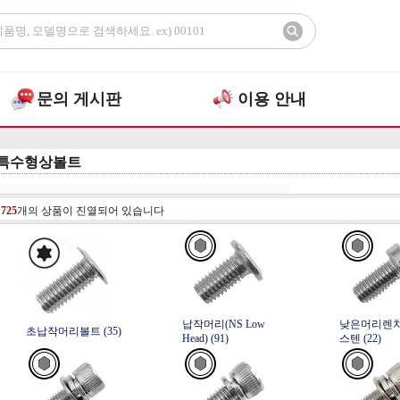
문의 게시판
이용 안내
특수형상볼트
총
725
개의 상품이 진열되어 있습니다
납작머리(NS Low
낮은머리렌
초납작머리볼트 (35)
Head) (91)
스텐 (22)