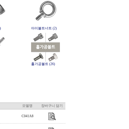
)
아이볼트너트 (2)
홀가공볼트 (26)
모델명
장바구니 담기
C041A8