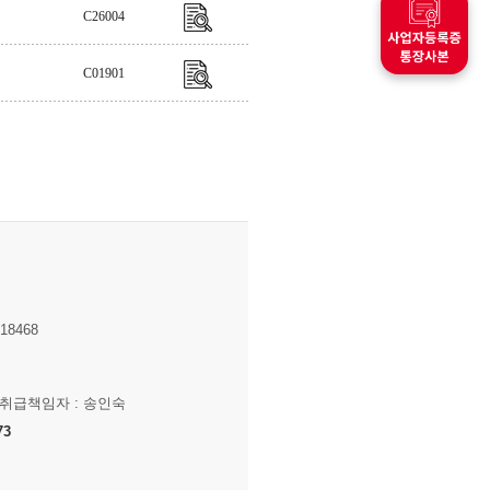
C26004
C01901
8468
보취급책임자 : 송인숙
73