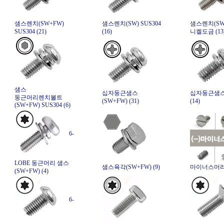
샘스렌치(SW+FW)
샘스렌치(SW) SUS304
샘스렌치(SW
SUS304 (21)
(16)
니켈도금 (13
샘스
십자둥근샘스
십자둥근샘스
둥근머리렌치볼트
(SW+FW) (31)
(14)
(SW+FW) SUS304 (6)
6-
LOBE 둥근머리 샘스
샘스육각(SW+FW) (9)
마이너스머리 
(SW+FW) (4)
6-