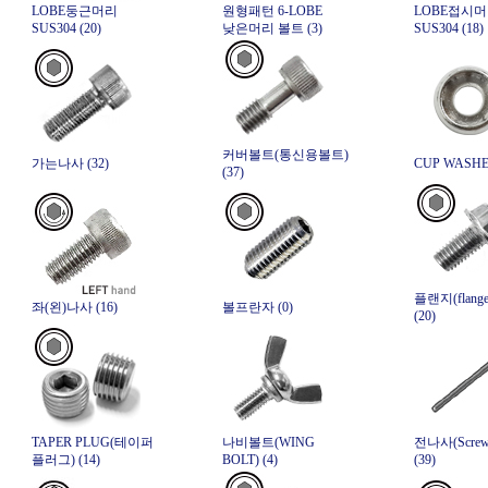
LOBE둥근머리
원형패턴 6-LOBE
LOBE접시
SUS304 (20)
낮은머리 볼트 (3)
SUS304 (18)
커버볼트(통신용볼트)
가는나사 (32)
CUP WASHER
(37)
플랜지(flang
좌(왼)나사 (16)
볼프란자 (0)
(20)
TAPER PLUG(테이퍼
나비볼트(WING
전나사(Screw 
플러그) (14)
BOLT) (4)
(39)