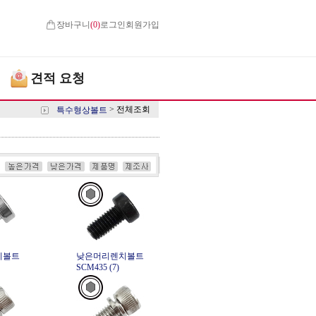
장바구니
(
0
)
로그인
회원가입
견적 요청
>
전체조회
특수형상볼트
치볼트
낮은머리렌치볼트
SCM435 (7)