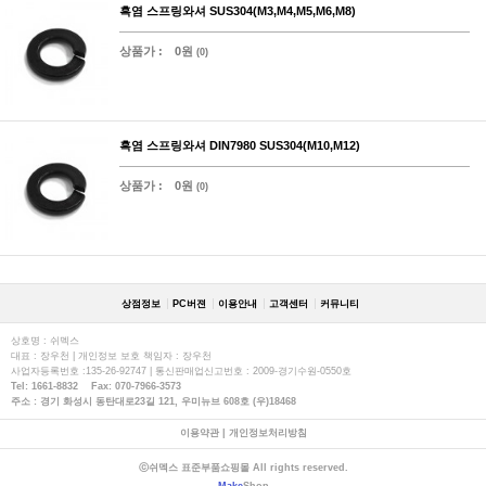
흑염 스프링와셔 SUS304(M3,M4,M5,M6,M8)
상품가 :
0원
(0)
흑염 스프링와셔 DIN7980 SUS304(M10,M12)
상품가 :
0원
(0)
상점정보
PC버젼
이용안내
고객센터
커뮤니티
상호명 : 쉬멕스
대표 : 장우천 | 개인정보 보호 책임자 : 장우천
사업자등록번호 :135-26-92747 | 통신판매업신고번호 : 2009-경기수원-0550호
Tel: 1661-8832 Fax: 070-7966-3573
주소 : 경기 화성시 동탄대로23길 121, 우미뉴브 608호 (우)18468
이용약관
|
개인정보처리방침
ⓒ쉬멕스 표준부품쇼핑몰 All rights reserved.
Make
Shop