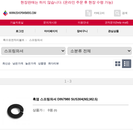
현장판매는 하지 않습니다. (온라인 주문 후 현장 수령 가능)
카테고리
검색
기술자료실
문의게시판
이용안내
견적문의(help mail)
로그인
마이페이지
장바구니
관심상품
특수표면처리볼트
스프링와셔
최신순
낮은가격
높은가격
상품명
최다리뷰
1 - 3
흑염 스프링와셔 DIN7980 SUS304(M2,M2.5)
상품가 :
0원
(0)