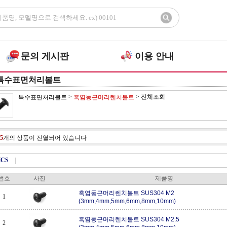
문의 게시판
이용 안내
특수표면처리볼트
>
>
전체조회
특수표면처리볼트
흑염둥근머리렌치볼트
5
개의 상품이 진열되어 있습니다
HCS
|
번호
사진
제품명
흑염둥근머리렌치볼트 SUS304 M2
1
(3mm,4mm,5mm,6mm,8mm,10mm)
흑염둥근머리렌치볼트 SUS304 M2.5
2