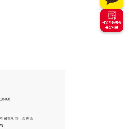
8468
보취급책임자 : 송인숙
73