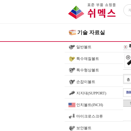
기술 자료실
일반볼트
특수재질볼트
특수형상볼트
총
손잡이볼트
B
지지대(SUPPORT)
인치볼트(INCH)
마이크로스크류
보안볼트