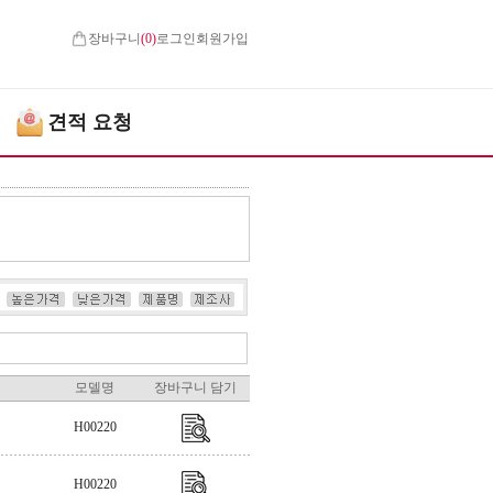
장바구니
(
0
)
로그인
회원가입
견적 요청
모델명
장바구니 담기
H00220
H00220