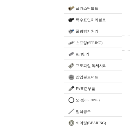
플라스틱볼트
특수표면처리볼트
풀림방지처리
스프링(SPRING)
핀/링/키
프로파일 악세사리
압입볼트너트
FA표준부품
오-링(O-RING)
절삭공구
베어링(BEARING)