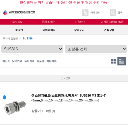
현장판매는 하지 않습니다. (온라인 주문 후 현장 수령 가능)
카테고리
검색
기술자료실
문의게시판
이용안내
견적문의(help mail)
로그인
마이페이지
장바구니
관심상품
특수재질볼트
SUS316
최신순
낮은가격
높은가격
상품명
최다리뷰
1 - 20
샘스렌치볼트(스프링와셔,평와셔) SUS316 M3 (D1=7)
(6mm,8mm,10mm,12mm,14mm,20mm,25mm)
상품가 :
0원
(0)