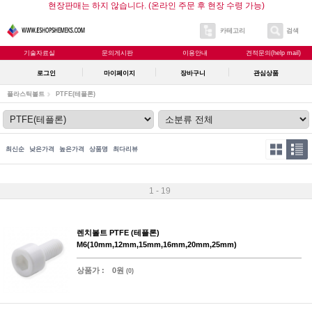
현장판매는 하지 않습니다. (온라인 주문 후 현장 수령 가능)
카테고리
검색
기술자료실
문의게시판
이용안내
견적문의(help mail)
로그인
마이페이지
장바구니
관심상품
플라스틱볼트
PTFE(테플론)
최신순
낮은가격
높은가격
상품명
최다리뷰
1 - 19
렌치볼트 PTFE (테플론)
M6(10mm,12mm,15mm,16mm,20mm,25mm)
상품가 :
0원
(0)