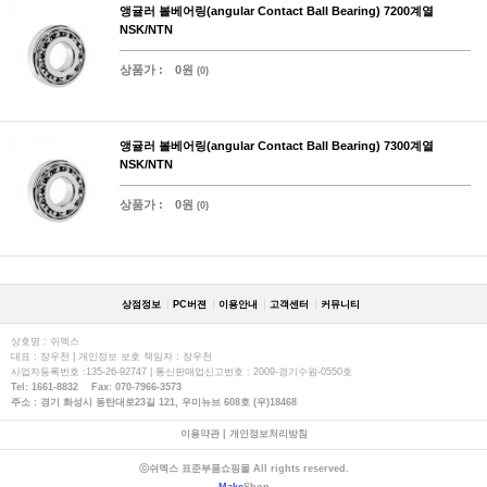
앵귤러 볼베어링(angular Contact Ball Bearing) 7200계열
NSK/NTN
상품가 :
0원
(0)
앵귤러 볼베어링(angular Contact Ball Bearing) 7300계열
NSK/NTN
상품가 :
0원
(0)
상점정보
PC버젼
이용안내
고객센터
커뮤니티
상호명 : 쉬멕스
대표 : 장우천 | 개인정보 보호 책임자 : 장우천
사업자등록번호 :135-26-92747 | 통신판매업신고번호 : 2009-경기수원-0550호
Tel: 1661-8832 Fax: 070-7966-3573
주소 : 경기 화성시 동탄대로23길 121, 우미뉴브 608호 (우)18468
이용약관
|
개인정보처리방침
ⓒ쉬멕스 표준부품쇼핑몰 All rights reserved.
Make
Shop