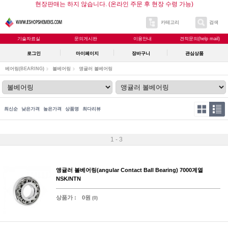
현장판매는 하지 않습니다. (온라인 주문 후 현장 수령 가능)
카테고리
검색
기술자료실
문의게시판
이용안내
견적문의(help mail)
로그인
마이페이지
장바구니
관심상품
베어링(BEARING)
볼베어링
앵귤러 볼베어링
최신순
낮은가격
높은가격
상품명
최다리뷰
1 - 3
앵귤러 볼베어링(angular Contact Ball Bearing) 7000계열
NSK/NTN
상품가 :
0원
(0)