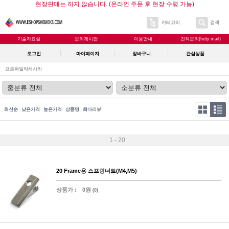
현장판매는 하지 않습니다. (온라인 주문 후 현장 수령 가능)
카테고리
검색
기술자료실
문의게시판
이용안내
견적문의(help mail)
로그인
마이페이지
장바구니
관심상품
프로파일악세사리
최신순
낮은가격
높은가격
상품명
최다리뷰
1 - 20
20 Frame용 스프링너트(M4,M5)
상품가 :
0원
(0)